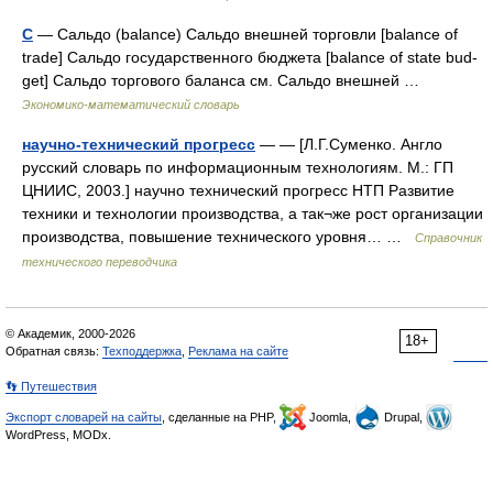
С
— Сальдо (balance) Cальдо внешней торговли [balance of
trade] Сальдо государственного бюджета [balance of state bud­
get] Сальдо торгового баланса см. Сальдо внешней …
Экономико-математический словарь
научно-технический прогресс
— — [Л.Г.Суменко. Англо
русский словарь по информационным технологиям. М.: ГП
ЦНИИС, 2003.] научно технический прогресс НТП Развитие
техники и технологии производства, а так¬же рост организации
производства, повышение технического уровня… …
Справочник
технического переводчика
© Академик, 2000-2026
18+
Обратная связь:
Техподдержка
,
Реклама на сайте
👣 Путешествия
Экспорт словарей на сайты
, сделанные на PHP,
Joomla,
Drupal,
WordPress, MODx.